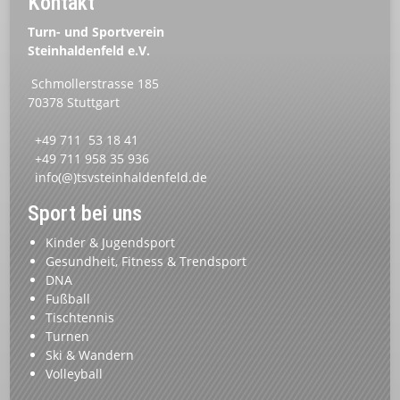
Kontakt
Turn- und Sportverein
Steinhaldenfeld e.V.
Schmollerstrasse 185
70378 Stuttgart
+49 711 53 18 41
+49 711 958 35 936
info(@)tsvsteinhaldenfeld.de
Sport bei uns
Kinder & Jugendsport
Gesundheit, Fitness & Trendsport
DNA
Fußball
Tischtennis
Turnen
Ski & Wandern
Volleyball