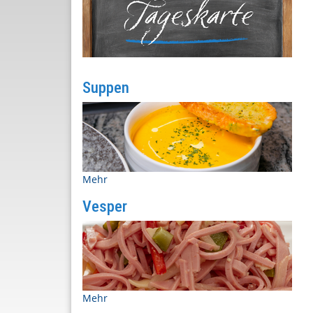
Suppen
Mehr
Champignoncremesuppe - 5,50 €
Vesper
Tomatencremesuppe - 5,50€
Mehr
Schwäbischer Wurstsalat - 8,50€