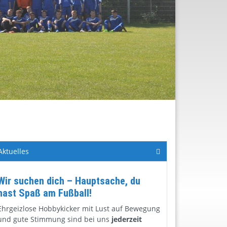
Aktuelles
Wir suchen dich – Hauptsache, du
hast Spaß am Fußball!
Ehrgeizlose Hobbykicker mit Lust auf Bewegung
und gute Stimmung sind bei uns
jederzeit