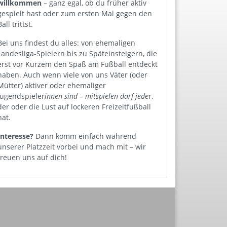
willkommen
– ganz egal, ob du früher aktiv
gespielt hast oder zum ersten Mal gegen den
Ball trittst.
Bei uns findest du alles: von ehemaligen
Landesliga-Spielern bis zu Späteinsteigern, die
erst vor Kurzem den Spaß am Fußball entdeckt
haben. Auch wenn viele von uns Väter (oder
Mütter) aktiver oder ehemaliger
Jugendspieler
innen sind – mitspielen darf jede
r,
der oder die Lust auf lockeren Freizeitfußball
hat.
Interesse?
Dann komm einfach während
unserer Platzzeit vorbei und mach mit – wir
freuen uns auf dich!