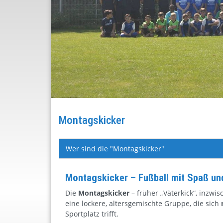
Montagskicker
Wer sind die "Montagskicker"
Montagskicker – Fußball mit Spaß un
Die
Montagskicker
– früher „Väterkick“, inzw
eine lockere, altersgemischte Gruppe, die sich
Sportplatz trifft.